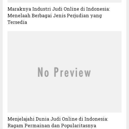
Maraknya Industri Judi Online di Indonesia:
Menelaah Berbagai Jenis Perjudian yang
Tersedia
Menjelajahi Dunia Judi Online di Indonesia:
Ragam Permainan dan Popularitasnya