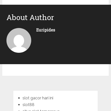
About Author
Euripides
slot gacor hari ini
slot88