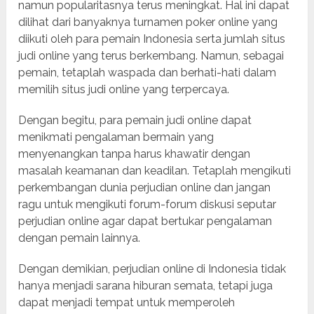
namun popularitasnya terus meningkat. Hal ini dapat
dilihat dari banyaknya turnamen poker online yang
diikuti oleh para pemain Indonesia serta jumlah situs
judi online yang terus berkembang. Namun, sebagai
pemain, tetaplah waspada dan berhati-hati dalam
memilih situs judi online yang terpercaya.
Dengan begitu, para pemain judi online dapat
menikmati pengalaman bermain yang
menyenangkan tanpa harus khawatir dengan
masalah keamanan dan keadilan. Tetaplah mengikuti
perkembangan dunia perjudian online dan jangan
ragu untuk mengikuti forum-forum diskusi seputar
perjudian online agar dapat bertukar pengalaman
dengan pemain lainnya.
Dengan demikian, perjudian online di Indonesia tidak
hanya menjadi sarana hiburan semata, tetapi juga
dapat menjadi tempat untuk memperoleh